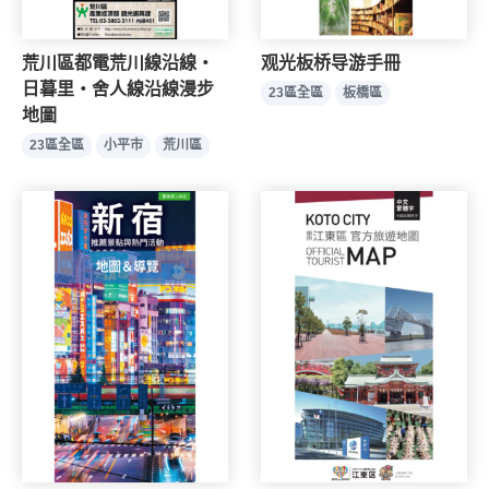
荒川區都電荒川線沿線・
观光板桥导游手冊
日暮里・舍人線沿線漫步
23區全區
板橋區
地圖
23區全區
小平市
荒川區