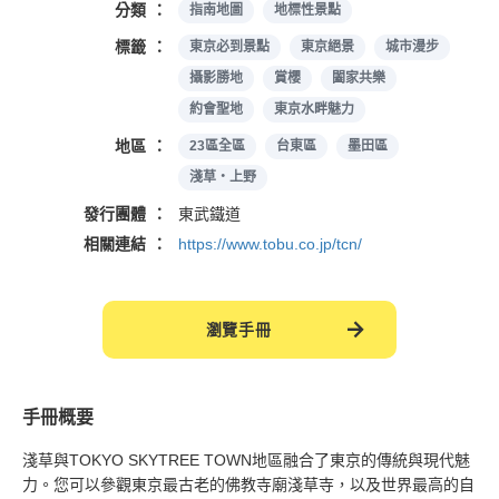
分類
指南地圖
地標性景點
標籤
東京必到景點
東京絕景
城市漫步
攝影勝地
賞櫻
闔家共樂
約會聖地
東京水畔魅力
地區
23區全區
台東區
墨田區
淺草・上野
發行團體
東武鐵道
相關連結
https://www.tobu.co.jp/tcn/
瀏覽手冊
手冊概要
淺草與TOKYO SKYTREE TOWN地區融合了東京的傳統與現代魅
力。您可以參觀東京最古老的佛教寺廟淺草寺，以及世界最高的自