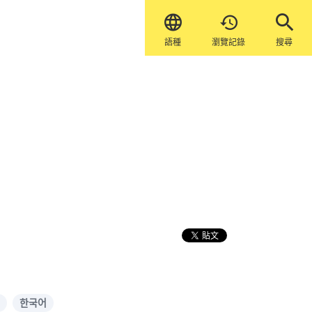


語種
瀏覽記錄
搜尋
한국어