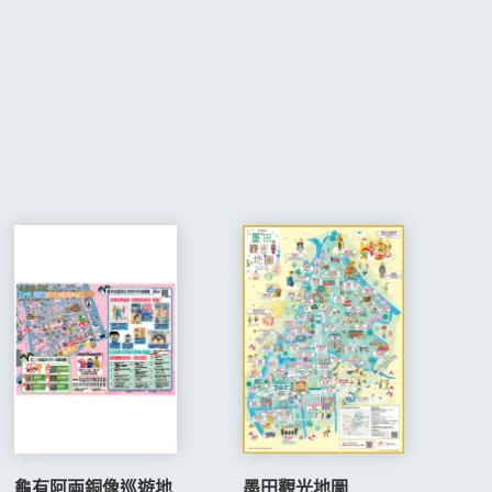
墨田觀光地圖
龜有阿兩銅像巡遊地