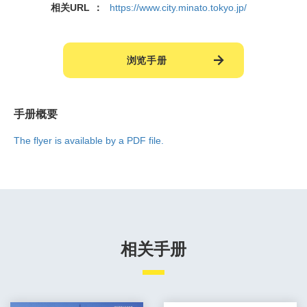
相关URL
https://www.city.minato.tokyo.jp/
浏览手册
手册概要
The flyer is available by a PDF file.
相关手册