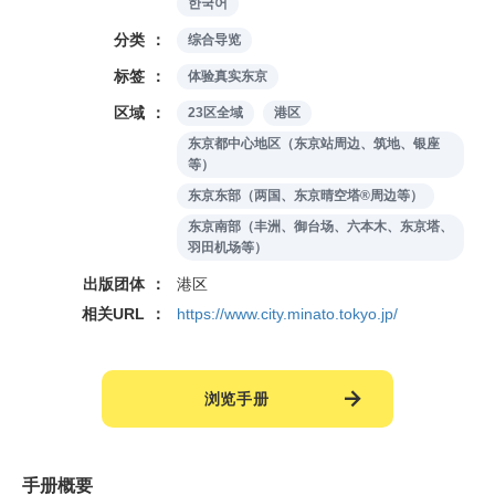
한국어
分类
综合导览
标签
体验真实东京
区域
23区全域
港区
东京都中心地区（东京站周边、筑地、银座
等）
东京东部（两国、东京晴空塔®周边等）
东京南部（丰洲、御台场、六本木、东京塔、
羽田机场等）
出版团体
港区
相关URL
https://www.city.minato.tokyo.jp/
浏览手册
手册概要