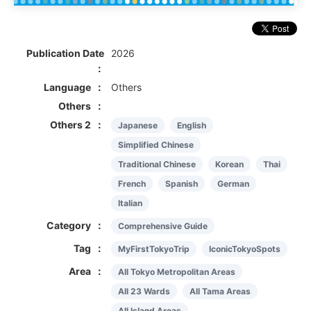
Publication Date
2026
Language
Others
Others
Others 2
Japanese
English
Simplified Chinese
Traditional Chinese
Korean
Thai
French
Spanish
German
Italian
Category
Comprehensive Guide
Tag
MyFirstTokyoTrip
IconicTokyoSpots
Area
All Tokyo Metropolitan Areas
All 23 Wards
All Tama Areas
All Island Areas