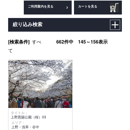
ご利用案内を見る
カートを見る
絞り込み検索
[検索条件]
すべ
662件中 145～156表示
て
タイトル：
上野恩賜公園（桜）03
エリア：
上野・浅草・谷中