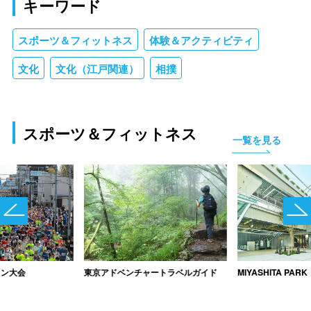
キーワード
スポーツ＆フィットネス
体験＆アクティビティ
文化
文化（江戸関連）
相撲
スポーツ＆フィットネス
一覧を見る
ソン大会
東京アドベンチャートラベルガイド
MIYASHITA PARK