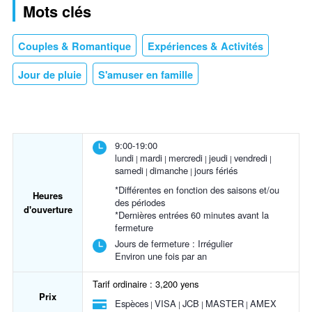
Mots clés
Couples & Romantique
Expériences & Activités
Jour de pluie
S'amuser en famille
9:00-19:00
lundi
mardi
mercredi
jeudi
vendredi
samedi
dimanche
jours fériés
*Différentes en fonction des saisons et/ou
Heures
des périodes
d'ouverture
*Dernières entrées 60 minutes avant la
fermeture
Jours de fermeture :
Irrégulier
Environ une fois par an
Tarif ordinaire : 3,200 yens
Prix
Espèces
VISA
JCB
MASTER
AMEX