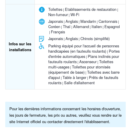
Toilettes
Etablissements de restauration
Non-fumeur
Wi-Fi
Japonais
Anglais
Mandarin
Cantonnais
Coréen
Thaï
Allemand
Italien
Espagnol
Français
Japonais
Anglais
Chinois (simplifié)
Infos sur les
Parking équipé pour l'accueil de personnes
installations
handicapées (en fauteuils roulants)
Portes
d'entrée automatiques
Plans inclinés pour
fauteuils roulants
Ascenseur
Toilettes
multi-usages
Toilettes pour stomisés
(équipement de base)
Toilettes avec barre
d'appui
Table à langer
Prêts de fauteuils
roulants
Salle d'allaitement
Pour les dernières informations concernant les horaires d'ouverture,
les jours de fermeture, les prix ou autres, veuillez vous rendre sur le
site Internet officiel ou contacter directement l'établissement.