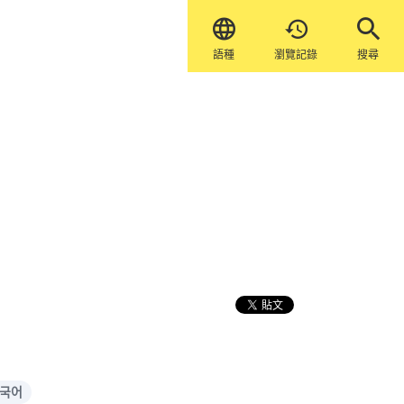


語種
瀏覽記錄
搜尋
국어