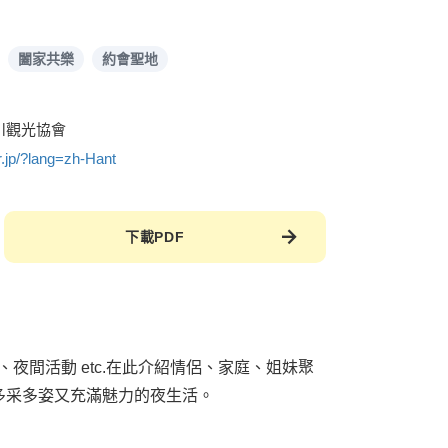
闔家共樂
約會聖地
川觀光協會
r.jp/?lang=zh-Hant
下載PDF
夜間活動 etc.在此介紹情侶、家庭、姐妹聚
多采多姿又充滿魅力的夜生活。