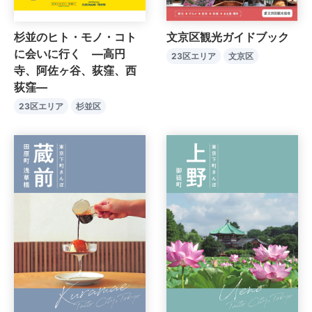
杉並のヒト・モノ・コト
文京区観光ガイドブック
に会いに行く ―高円
23区エリア
文京区
寺、阿佐ヶ谷、荻窪、西
荻窪―
23区エリア
杉並区