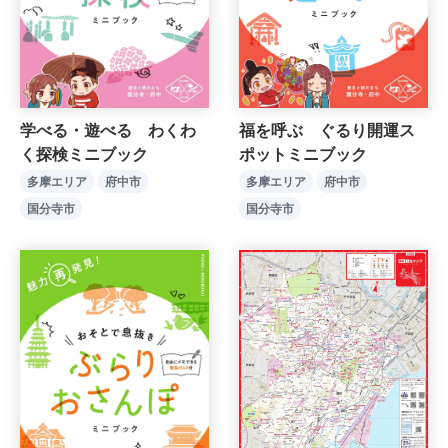
学べる・遊べる わくわ
福を呼ぶ ぐるり開運ス
く探検ミニブック
ポットミニブック
多摩エリア
府中市
多摩エリア
府中市
国分寺市
国分寺市