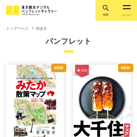
検索
メニュー
トップページ
街歩き
パンフレット