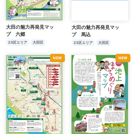
大田の魅力再発見マッ
大田の魅力再発見マッ
プ 六郷
プ 馬込
23区エリア
大田区
23区エリア
大田区