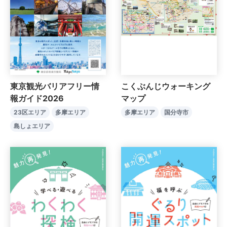
東京観光バリアフリー情
こくぶんじウォーキング
報ガイド2026
マップ
23区エリア
多摩エリア
多摩エリア
国分寺市
島しょエリア