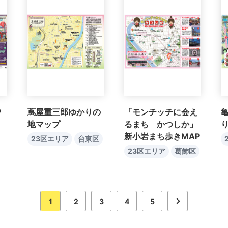
P
蔦屋重三郎ゆかりの
「モンチッチに会え
地マップ
るまち かつしか」
新小岩まち歩きMAP
23区エリア
台東区
23区エリア
葛飾区
1
2
3
4
5