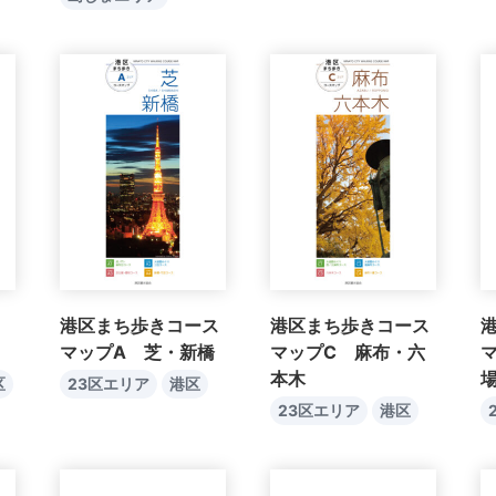
港区まち歩きコース
港区まち歩きコース
マップA 芝・新橋
マップC 麻布・六
本木
区
23区エリア
港区
23区エリア
港区