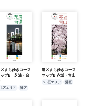
港区まち歩きコース
港区まち歩きコース
マップE 芝浦・台
マップB 赤坂・青山
場
23区エリア
港区
23区エリア
港区