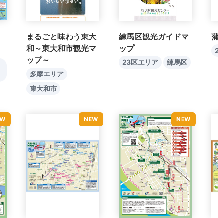
まるごと味わう東大
練馬区観光ガイドマ
和～東大和市観光マ
ップ
ップ～
23区エリア
練馬区
多摩エリア
東大和市