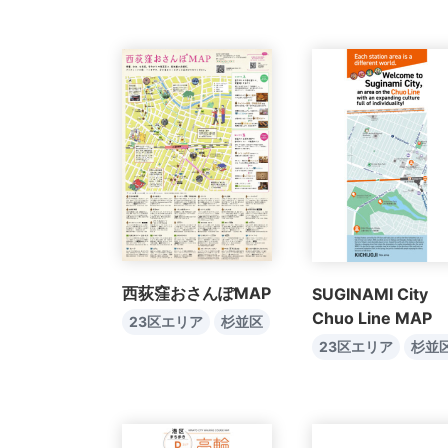
西荻窪おさんぽMAP
SUGINAMI City
Chuo Line MAP
23区エリア
杉並区
23区エリア
杉並