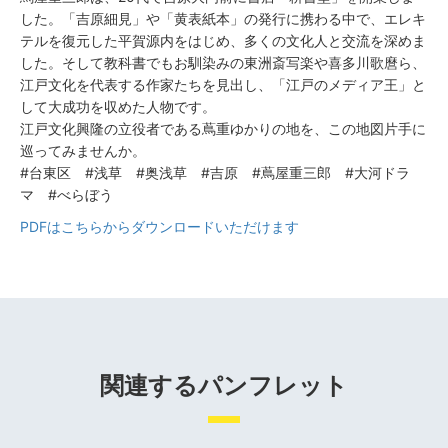
した。「吉原細見」や「黄表紙本」の発行に携わる中で、エレキ
テルを復元した平賀源内をはじめ、多くの文化人と交流を深めま
した。そして教科書でもお馴染みの東洲斎写楽や喜多川歌麿ら、
江戸文化を代表する作家たちを見出し、「江戸のメディア王」と
して大成功を収めた人物です。
江戸文化興隆の立役者である蔦重ゆかりの地を、この地図片手に
巡ってみませんか。
#台東区 #浅草 #奥浅草 #吉原 #蔦屋重三郎 #大河ドラ
マ #べらぼう
PDFはこちらからダウンロードいただけます
関連するパンフレット