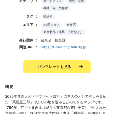
カテゴリ
ガイドマップ
歴史・文化
神社・寺・文化財
タグ
街歩き
エリア
23区エリア
台東区
東京北部（浅草・上野など）
発行団体
台東区 観光課
関連URL
https://t-navi.city.taito.lg.jp
パンフレットを見る
概要
2025年放送大河ドラマ「べらぼう」の主人公として注目を集め
た「蔦屋重三郎」ゆかりの地を巡ることのできるマップです。
1750年、江戸・新吉原（現在の東京都台東区千束）で生まれた
蔦屋重三郎は、20代で吉原大門前に書店「耕書堂」を開業しま