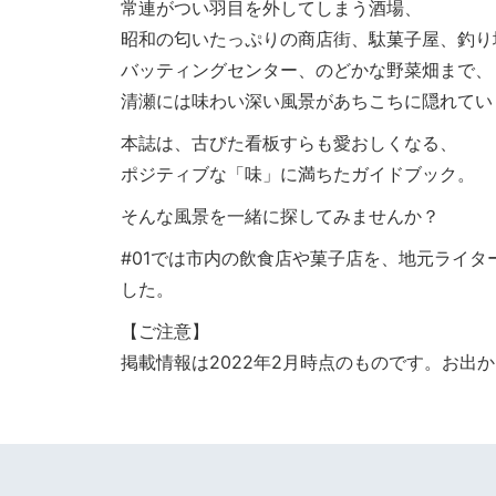
常連がつい羽目を外してしまう酒場、
昭和の匂いたっぷりの商店街、駄菓子屋、釣り
バッティングセンター、のどかな野菜畑まで、
清瀬には味わい深い風景があちこちに隠れてい
本誌は、古びた看板すらも愛おしくなる、
ポジティブな「味」に満ちたガイドブック。
そんな風景を一緒に探してみませんか？
#01では市内の飲食店や菓子店を、地元ライ
した。
【ご注意】
掲載情報は2022年2月時点のものです。お出