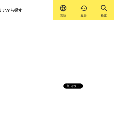


リアから探す
言語
履歴
検索