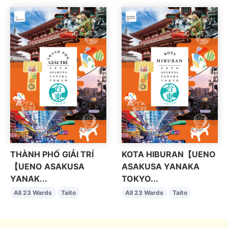
THÀNH PHỐ GIẢI TRÍ
KOTA HIBURAN【UENO
【UENO ASAKUSA
ASAKUSA YANAKA
YANAK...
TOKYO...
All 23 Wards
Taito
All 23 Wards
Taito