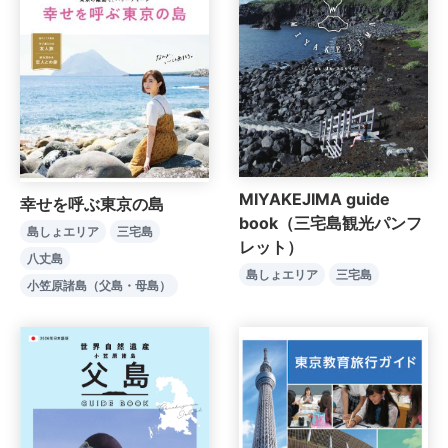
MIYAKEJIMA guide
幸せを呼ぶ東京の島
book（三宅島観光パンフ
島しょエリア
三宅島
レット）
八丈島
島しょエリア
三宅島
小笠原諸島（父島・母島）