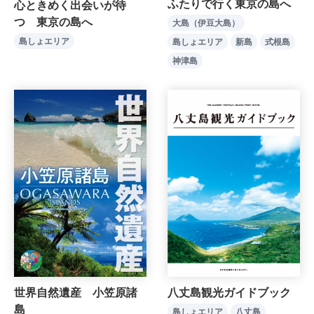
ふたりで行く東京の島へ
心ときめく出会いが待
つ 東京の島へ
大島（伊豆大島）
島しょエリア
島しょエリア
新島
式根島
神津島
世界自然遺産 小笠原諸
八丈島観光ガイドブック
島
島しょエリア
八丈島