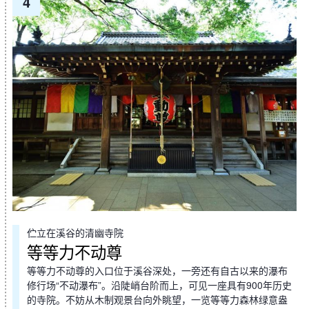
4
伫立在溪谷的清幽寺院
等等力不动尊
等等力不动尊的入口位于溪谷深处，一旁还有自古以来的瀑布
修行场“不动瀑布”。沿陡峭台阶而上，可见一座具有900年历史
的寺院。不妨从木制观景台向外眺望，一览等等力森林绿意盎