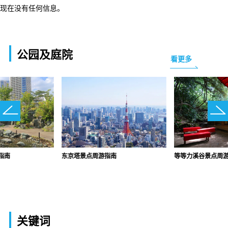
现在没有任何信息。
公园及庭院
看更多
指南
东京塔景点周游指南
等等力溪谷景点周
关键词