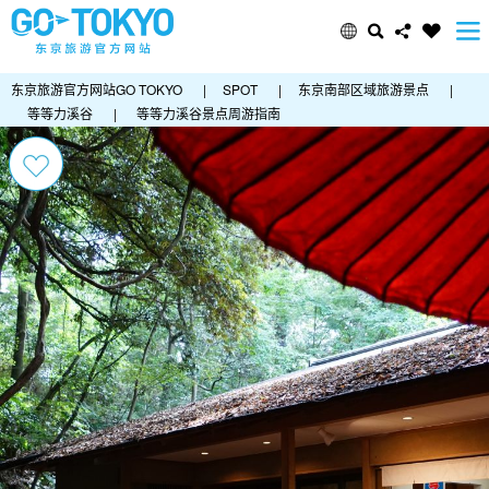
东京旅游官方网站GO TOKYO
|
SPOT
|
东京南部区域旅游景点
|
等等力溪谷
|
等等力溪谷景点周游指南