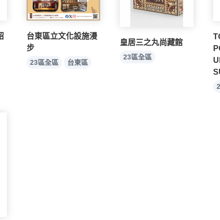
紹
台東區立文化設施漫
T
皇居三之丸尚藏館
步
P
23區全區
U
23區全區
台東區
S