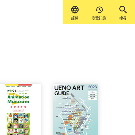


語種
瀏覽記錄
搜尋