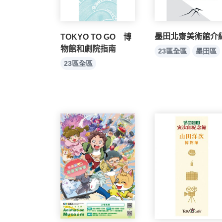
墨田北齋美術館介
TOKYO TO GO 博
物館和劇院指南
23區全區
墨田區
23區全區