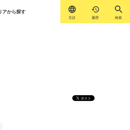


リアから探す
言語
履歴
検索