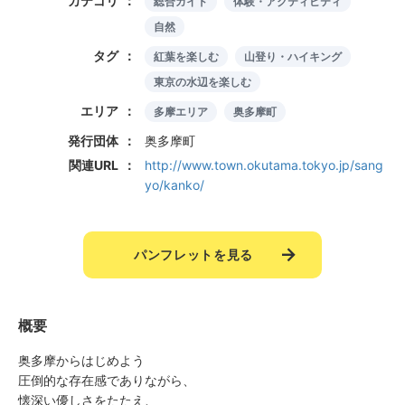
カテゴリ
総合ガイド
体験・アクティビティ
自然
タグ
紅葉を楽しむ
山登り・ハイキング
東京の水辺を楽しむ
エリア
多摩エリア
奥多摩町
発行団体
奥多摩町
関連URL
http://www.town.okutama.tokyo.jp/sang
yo/kanko/
パンフレットを見る
概要
奥多摩からはじめよう
圧倒的な存在感でありながら、
懐深い優しさをたたえ、