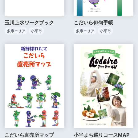
玉川上水ワークブック
こだいら俳句手帳
多摩エリア
小平市
多摩エリア
小平市
こだいら直売所マップ
小平まち巡りコースMAP