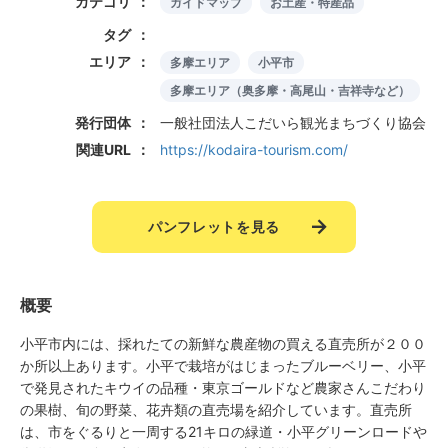
カテゴリ
ガイドマップ
お土産・特産品
タグ
エリア
多摩エリア
小平市
多摩エリア（奥多摩・高尾山・吉祥寺など）
発行団体
一般社団法人こだいら観光まちづくり協会
関連URL
https://kodaira-tourism.com/
パンフレットを見る
概要
小平市内には、採れたての新鮮な農産物の買える直売所が２００
か所以上あります。小平で栽培がはじまったブルーベリー、小平
で発見されたキウイの品種・東京ゴールドなど農家さんこだわり
の果樹、旬の野菜、花卉類の直売場を紹介しています。直売所
は、市をぐるりと一周する21キロの緑道・小平グリーンロードや