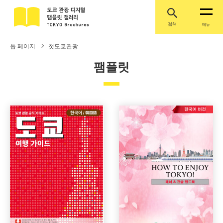
검색
메뉴
톱 페이지
첫도쿄관광
팸플릿