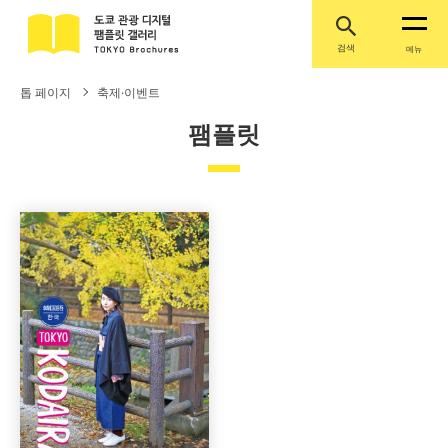
검색
메뉴
톱 페이지
축제·이벤트
팸플릿