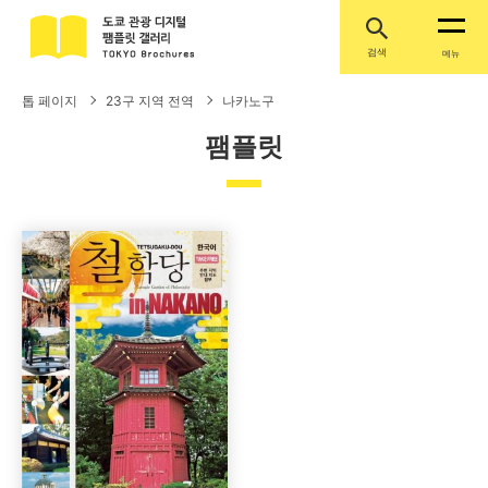
검색
메뉴
톱 페이지
23구 지역 전역
나카노구
팸플릿