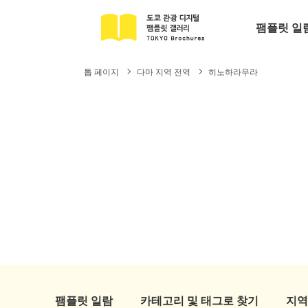
팸플릿 일
톱 페이지
다마 지역 전역
히노하라무라
팸플릿 일람
카테고리 및 태그로 찾기
지역