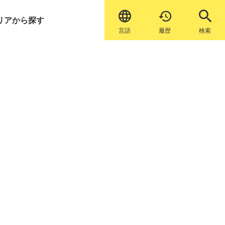


リアから探す
言語
履歴
検索