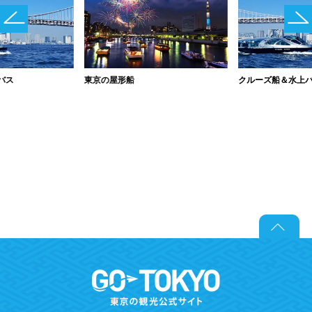
バス
東京の屋形船
クルーズ船＆水上