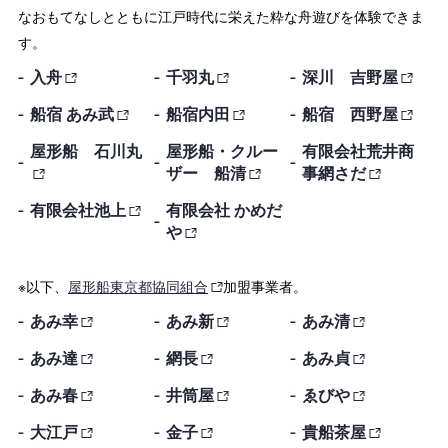
なおもてなしとともに江戸時代に栄えた粋な舟遊びを体験できま
す。
入舟
千羽丸
深川 吉野屋
船宿 あみ武
船宿内田
船宿 西野屋
屋形船 石川丸
屋形船・クルー
有限会社荒井商
ザー 船清
事網さだ
有限会社池上
有限会社 かめだ
や
※以下、
屋形船東京都協同組合
加盟事業者。
あみ幸
あみ新
あみ清
あみ達
網長
あみ貞
あみ春
井筒屋
ゑびや
大江戸
金子
貴船茶屋