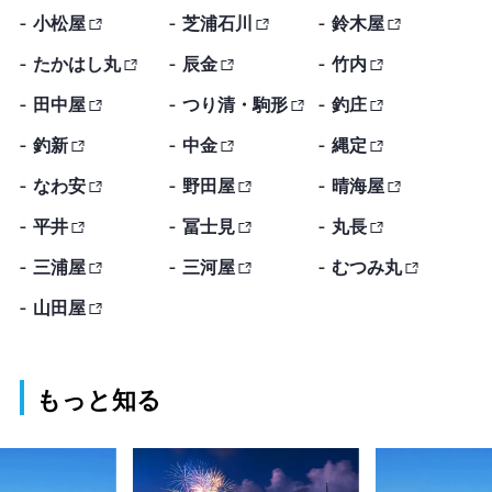
小松屋
芝浦石川
鈴木屋
たかはし丸
辰金
竹内
田中屋
つり清・駒形
釣庄
釣新
中金
縄定
なわ安
野田屋
晴海屋
平井
冨士見
丸長
三浦屋
三河屋
むつみ丸
山田屋
もっと知る