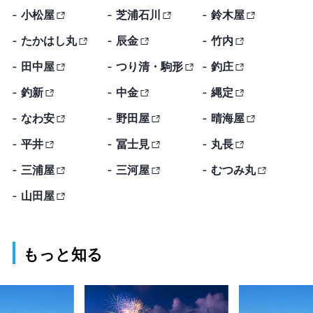
小松屋
芝浦石川
鈴木屋
たかはし丸
辰金
竹内
田中屋
つり清・駒形
釣庄
釣新
中金
縄定
なわ安
野田屋
晴海屋
平井
冨士見
丸長
三浦屋
三河屋
むつみ丸
山田屋
もっと知る