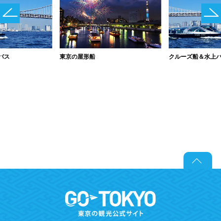
バス
東京の屋形船
クルーズ船＆水上