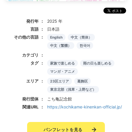
発行年
2025 年
言語
日本語
その他の言語
English
中文（简体）
中文（繁體）
한국어
カテゴリ
タグ
家族で楽しめる
雨の日も楽しめる
マンガ・アニメ
エリア
23区エリア
葛飾区
東京北部（浅草・上野など）
発行団体
こち亀記念館
関連URL
https://kochikame-kinenkan-official.jp/
パンフレットを見る