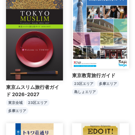
東京教育旅行ガイド
23区エリア
多摩エリア
東京ムスリム旅行者ガイ
島しょエリア
ド 2026-2027
東京全域
23区エリア
多摩エリア