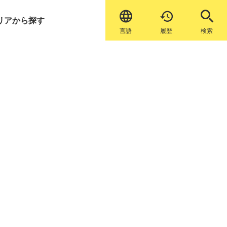


リアから探す
言語
履歴
検索