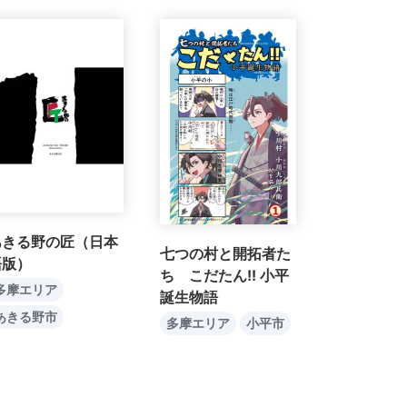
あきる野の匠（日本
七つの村と開拓者た
語版）
ち こだたん!! 小平
多摩エリア
誕生物語
あきる野市
多摩エリア
小平市