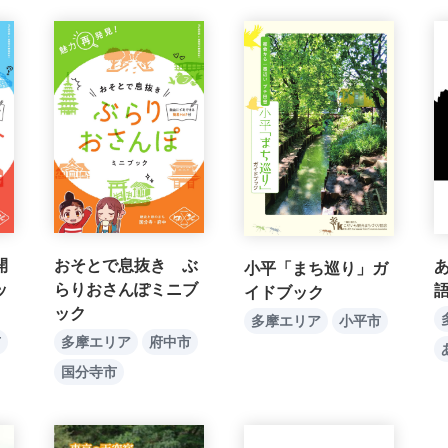
開
おそとで息抜き ぶ
小平「まち巡り」ガ
ッ
らりおさんぽミニブ
イドブック
ック
多摩エリア
小平市
市
多摩エリア
府中市
国分寺市