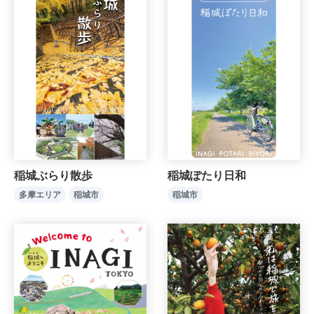
稲城ぶらり散歩
稲城ぽたり日和
多摩エリア
稲城市
稲城市